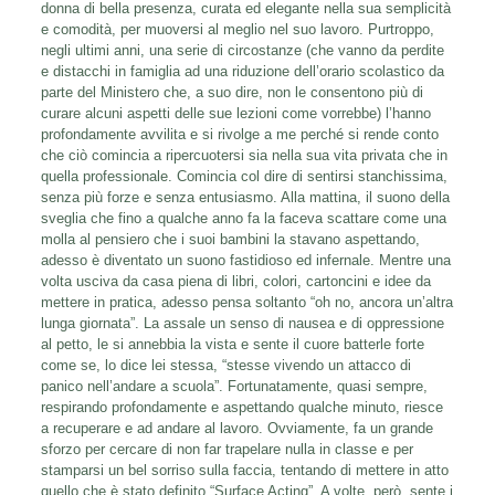
donna di bella presenza, curata ed elegante nella sua semplicità
e comodità, per muoversi al meglio nel suo lavoro. Purtroppo,
negli ultimi anni, una serie di circostanze (che vanno da perdite
e distacchi in famiglia ad una riduzione dell’orario scolastico da
parte del Ministero che, a suo dire, non le consentono più di
curare alcuni aspetti delle sue lezioni come vorrebbe) l’hanno
profondamente avvilita e si rivolge a me perché si rende conto
che ciò comincia a ripercuotersi sia nella sua vita privata che in
quella professionale. Comincia col dire di sentirsi stanchissima,
senza più forze e senza entusiasmo. Alla mattina, il suono della
sveglia che fino a qualche anno fa la faceva scattare come una
molla al pensiero che i suoi bambini la stavano aspettando,
adesso è diventato un suono fastidioso ed infernale. Mentre una
volta usciva da casa piena di libri, colori, cartoncini e idee da
mettere in pratica, adesso pensa soltanto “oh no, ancora un’altra
lunga giornata”. La assale un senso di nausea e di oppressione
al petto, le si annebbia la vista e sente il cuore batterle forte
come se, lo dice lei stessa, “stesse vivendo un attacco di
panico nell’andare a scuola”. Fortunatamente, quasi sempre,
respirando profondamente e aspettando qualche minuto, riesce
a recuperare e ad andare al lavoro. Ovviamente, fa un grande
sforzo per cercare di non far trapelare nulla in classe e per
stamparsi un bel sorriso sulla faccia, tentando di mettere in atto
quello che è stato definito “Surface Acting”. A volte, però, sente i