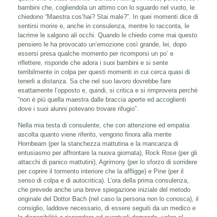
bambini che, cogliendola un attimo con lo sguardo nel vuoto, le
chiedono “Maestra cos’hai? Stai male?”. In quei momenti dice di
sentirsi morire e, anche in consulenza, mentre lo racconta, le
lacrime le salgono ali occhi. Quando le chiedo come mai questo
pensiero le ha provocato un’emozione così grande, lei, dopo
essersi presa qualche momento per ricomporsi un po’ e
riflettere, risponde che adora i suoi bambini e si sente
terribilmente in colpa per questi momenti in cui cerca quasi di
tenerli a distanza. Sa che nel suo lavoro dovrebbe fare
esattamente l’opposto e, quindi, si critica e si rimprovera perché
“non è più quella maestra dalle braccia aperte ed accoglienti
dove i suoi alunni potevano trovare rifugio”.
Nella mia testa di consulente, che con attenzione ed empatia
ascolta quanto viene riferito, vengono finora alla mente
Hornbeam (per la stanchezza mattutina e la mancanza di
entusiasmo per affrontare la nuova giornata), Rock Rose (per gli
attacchi di panico mattutini), Agrimony (per lo sforzo di sorridere
per coprire il tormento interiore che la affligge) e Pine (per il
senso di colpa e di autocritica). L’ora della prima consulenza,
che prevede anche una breve spiegazione iniziale del metodo
originale del Dottor Bach (nel caso la persona non lo conosca), il
consiglio, laddove necessario, di essere seguiti da un medico e