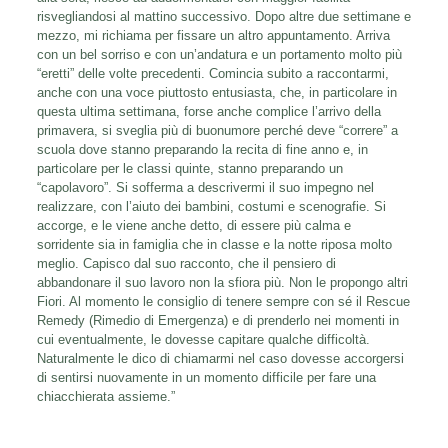
risvegliandosi al mattino successivo. Dopo altre due settimane e
mezzo, mi richiama per fissare un altro appuntamento. Arriva
con un bel sorriso e con un’andatura e un portamento molto più
“eretti” delle volte precedenti. Comincia subito a raccontarmi,
anche con una voce piuttosto entusiasta, che, in particolare in
questa ultima settimana, forse anche complice l’arrivo della
primavera, si sveglia più di buonumore perché deve “correre” a
scuola dove stanno preparando la recita di fine anno e, in
particolare per le classi quinte, stanno preparando un
“capolavoro”. Si sofferma a descrivermi il suo impegno nel
realizzare, con l’aiuto dei bambini, costumi e scenografie. Si
accorge, e le viene anche detto, di essere più calma e
sorridente sia in famiglia che in classe e la notte riposa molto
meglio. Capisco dal suo racconto, che il pensiero di
abbandonare il suo lavoro non la sfiora più. Non le propongo altri
Fiori. Al momento le consiglio di tenere sempre con sé il Rescue
Remedy (Rimedio di Emergenza) e di prenderlo nei momenti in
cui eventualmente, le dovesse capitare qualche difficoltà.
Naturalmente le dico di chiamarmi nel caso dovesse accorgersi
di sentirsi nuovamente in un momento difficile per fare una
chiacchierata assieme.”