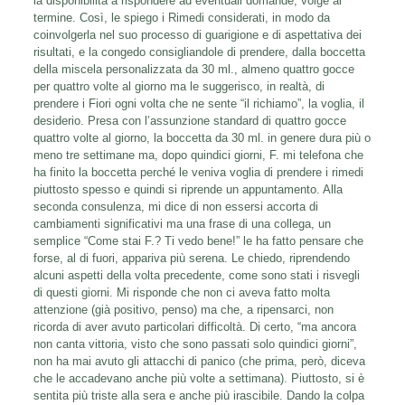
la disponibilità a rispondere ad eventuali domande, volge al
termine. Così, le spiego i Rimedi considerati, in modo da
coinvolgerla nel suo processo di guarigione e di aspettativa dei
risultati, e la congedo consigliandole di prendere, dalla boccetta
della miscela personalizzata da 30 ml., almeno quattro gocce
per quattro volte al giorno ma le suggerisco, in realtà, di
prendere i Fiori ogni volta che ne sente “il richiamo”, la voglia, il
desiderio. Presa con l’assunzione standard di quattro gocce
quattro volte al giorno, la boccetta da 30 ml. in genere dura più o
meno tre settimane ma, dopo quindici giorni, F. mi telefona che
ha finito la boccetta perché le veniva voglia di prendere i rimedi
piuttosto spesso e quindi si riprende un appuntamento. Alla
seconda consulenza, mi dice di non essersi accorta di
cambiamenti significativi ma una frase di una collega, un
semplice “Come stai F.? Ti vedo bene!” le ha fatto pensare che
forse, al di fuori, appariva più serena. Le chiedo, riprendendo
alcuni aspetti della volta precedente, come sono stati i risvegli
di questi giorni. Mi risponde che non ci aveva fatto molta
attenzione (già positivo, penso) ma che, a ripensarci, non
ricorda di aver avuto particolari difficoltà. Di certo, “ma ancora
non canta vittoria, visto che sono passati solo quindici giorni”,
non ha mai avuto gli attacchi di panico (che prima, però, diceva
che le accadevano anche più volte a settimana). Piuttosto, si è
sentita più triste alla sera e anche più irascibile. Dando la colpa