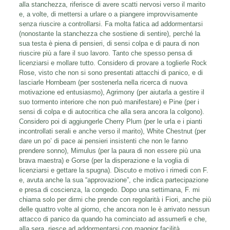
alla stanchezza, riferisce di avere scatti nervosi verso il marito
e, a volte, di mettersi a urlare o a piangere improvvisamente
senza riuscire a controllarsi. Fa molta fatica ad addormentarsi
(nonostante la stanchezza che sostiene di sentire), perché la
sua testa è piena di pensieri, di sensi colpa e di paura di non
riuscire più a fare il suo lavoro. Tanto che spesso pensa di
licenziarsi e mollare tutto. Considero di provare a toglierle Rock
Rose, visto che non si sono presentati attacchi di panico, e di
lasciarle Hornbeam (per sostenerla nella ricerca di nuova
motivazione ed entusiasmo), Agrimony (per aiutarla a gestire il
suo tormento interiore che non può manifestare) e Pine (per i
sensi di colpa e di autocritica che alla sera ancora la colgono).
Considero poi di aggiungerle Cherry Plum (per le urla e i pianti
incontrollati serali e anche verso il marito), White Chestnut (per
dare un po’ di pace ai pensieri insistenti che non le fanno
prendere sonno), Mimulus (per la paura di non essere più una
brava maestra) e Gorse (per la disperazione e la voglia di
licenziarsi e gettare la spugna). Discuto e motivo i rimedi con F.
e, avuta anche la sua “approvazione”, che indica partecipazione
e presa di coscienza, la congedo. Dopo una settimana, F. mi
chiama solo per dirmi che prende con regolarità i Fiori, anche più
delle quattro volte al giorno, che ancora non le è arrivato nessun
attacco di panico da quando ha cominciato ad assumerli e che,
alla sera, riesce ad addormentarsi con maggior facilità