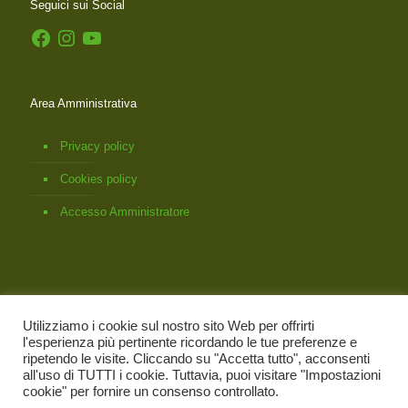
Seguici sui Social
Facebook
Instagram
YouTube
Area Amministrativa
Privacy policy
Cookies policy
Accesso Amministratore
Utilizziamo i cookie sul nostro sito Web per offrirti
l'esperienza più pertinente ricordando le tue preferenze e
ripetendo le visite. Cliccando su "Accetta tutto", acconsenti
all'uso di TUTTI i cookie. Tuttavia, puoi visitare "Impostazioni
© 2026
Associazione Italiana Bach Foundation Registered
cookie" per fornire un consenso controllato.
Practitioners
- C.Fisc. 95121130132 |
Credit by Gubitosa Agenzia