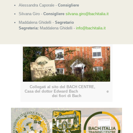
Alessandra Caporale -
Consigliere
Silvana Giro -
Consigliere
silvana.giro@bachitalia.it
Maddalena Ghidelli -
Segretario
Segreteria:
Maddalena Ghidelli -
info@bachitalia.it
Collegati al sito del BACH CENTRE,
Casa del dottor Edward Bach e
dei fiori di Bach