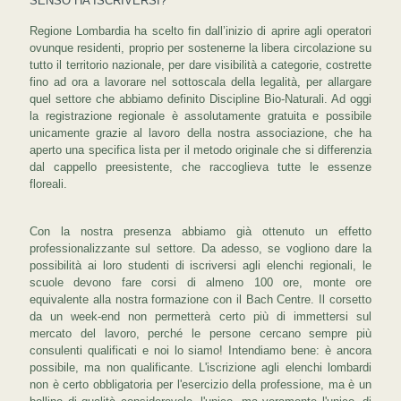
SENSO HA ISCRIVERSI?
Regione Lombardia ha scelto fin dall’inizio di aprire agli operatori
ovunque residenti, proprio per sostenerne la libera circolazione su
tutto il territorio nazionale, per dare visibilità a categorie, costrette
fino ad ora a lavorare nel sottoscala della legalità, per allargare
quel settore che abbiamo definito Discipline Bio-Naturali. Ad oggi
la registrazione regionale è assolutamente gratuita e possibile
unicamente grazie al lavoro della nostra associazione, che ha
aperto una specifica lista per il metodo originale che si differenzia
dal cappello preesistente, che raccoglieva tutte le essenze
floreali.
Con la nostra presenza abbiamo già ottenuto un effetto
professionalizzante sul settore. Da adesso, se vogliono dare la
possibilità ai loro studenti di iscriversi agli elenchi regionali, le
scuole devono fare corsi di almeno 100 ore, monte ore
equivalente alla nostra formazione con il Bach Centre. Il corsetto
da un week-end non permetterà certo più di immettersi sul
mercato del lavoro, perché le persone cercano sempre più
consulenti qualificati e noi lo siamo! Intendiamo bene: è ancora
possibile, ma non qualificante. L'iscrizione agli elenchi lombardi
non è certo obbligatoria per l'esercizio della professione, ma è un