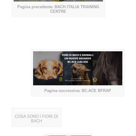
Pagina precedente:
BACH ITALIA TRAINING
CENTRE
Pagina successiva:
BC-ACE BFRAP
COSA SONO I FIORI DI
BACH