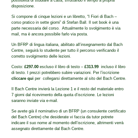
possibilità di studiare a casa, sfruttando il tempo a propria
disposizione.
Si compone di cinque lezioni e un libretto, “I Fiori di Bach –
corso pratico in sette giorni” di Stefan Ball. Il set book è una
parte necessaria del corso. Attualmente lo svolgimento è via
mail, ma è ancora possibile farlo via posta.
Un BFRP di lingua italiana, abilitato all’insegnamento dal Bach
Centre, seguirà lo studente per tutto il percorso verificando il
corretto svolgimento delle lezioni.
Costo:
£
297.00
escluso il libro di testo –
£
313.99
incluso il libro
di testo. I prezzi potrebbero subire variazioni. Per l’iscrizione
cliccare qui
per collegarsi direttamente al sito del Bach Centre.
Il Bach Centre invierà la Lezione 1 e il resto del materiale entro
7 giorni dal ricevimento della quota d’iscrizione. Le lezioni
saranno inviate via e-mail.
Se avete già il nominativo di un BFRP (un consulente certificato
del Bach Centre) che desiderate vi faccia da tutor potrete
indicare il suo nome al momento dell’iscrizione, altrimenti verrà
assegnato direttamente dal Bach Centre.