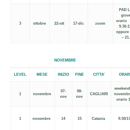
PAD L
giov
ora
3
ottobre
22-ott
17-dic
zoom
9.30-1
oppure 
– 21
NOVEMBRE
LEVEL
MESE
INIZIO
FINE
CITTA’
ORAR
weekend 
07-
08-
1
novembre
CAGLIARI
nove
nov
nov
orario 
1
novembre
14
15
Catania
9:30/1