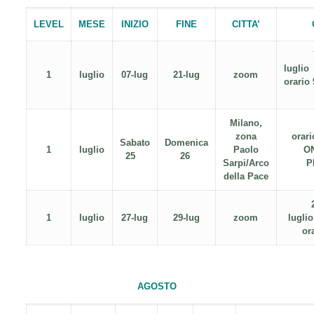
LEVEL
MESE
INIZIO
FINE
CITTA’
l
1
luglio
07-lug
21-lug
zoom
orario
Milano,
zona
orari
Sabato
Domenica
1
luglio
Paolo
ON
25
26
Sarpi/Arco
P
della Pace
1
luglio
27-lug
29-lug
zoom
l
or
AGOSTO