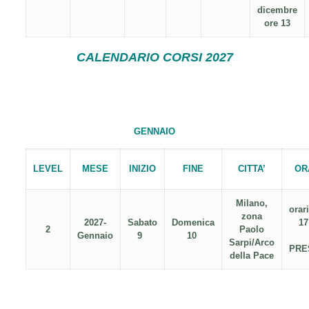
dicembre
ore 13
CALENDARIO CORSI 2027
GENNAIO
LEVEL
MESE
INIZIO
FINE
CITTA’
OR
Milano,
orar
zona
2027-
Sabato
Domenica
17
2
Paolo
Gennaio
9
10
Sarpi/Arco
PRE
della Pace