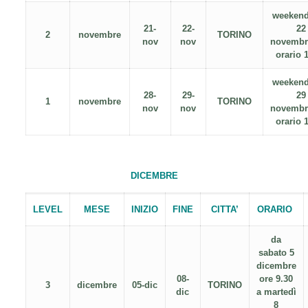
weekend
21-
22-
22
2
novembre
TORINO
nov
nov
nove
orario 
weekend
28-
29-
29
1
novembre
TORINO
nov
nov
nove
orario 
DICEMBRE
LEVEL
MESE
INIZIO
FINE
CITTA’
ORARIO
da
sabato 5
dicembre
08-
ore 9.30
3
dicembre
05-dic
TORINO
dic
a martedì
8