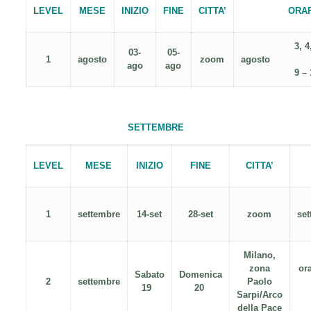
L
EVEL
MESE
INIZIO
FINE
CITTA’
ORA
3, 4
03-
05-
1
agosto
zoom
agosto
ago
ago
9 –
SETTEMBRE
LEVEL
MESE
INIZIO
FINE
CITTA’
1
settembre
14-set
28-set
zoom
s
Milano,
zona
ora
Sabato
Domenica
2
settembre
Paolo
19
20
Sarpi/Arco
della Pace