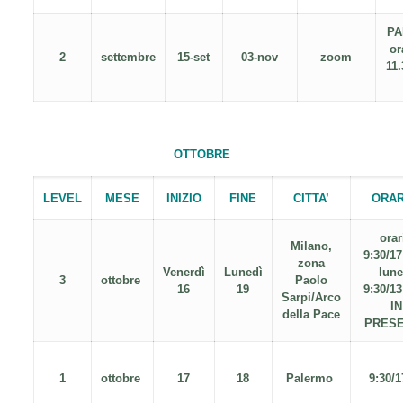
PA
o
2
settembre
15-set
03-nov
zoom
11.
OTTOBRE
LEVEL
MESE
INIZIO
FINE
CITTA’
ORA
orar
Milano,
9:30/17
zona
Venerdì
Lunedì
lune
3
ottobre
Paolo
16
19
9:30/13
Sarpi/Arco
IN
della Pace
PRES
1
ottobre
17
18
Palermo
9:30/1