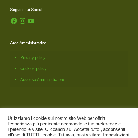
Seguici sui Social
Facebook
Instagram
YouTube
Area Amministrativa
Privacy policy
Cookies policy
Accesso Amministratore
Utilizziamo i cookie sul nostro sito Web per offrirti
l'esperienza più pertinente ricordando le tue preferenze e
ripetendo le visite. Cliccando su "Accetta tutto", acconsenti
all'uso di TUTTI i cookie. Tuttavia, puoi visitare "Impostazioni
© 2026
Associazione Italiana Bach Foundation Registered