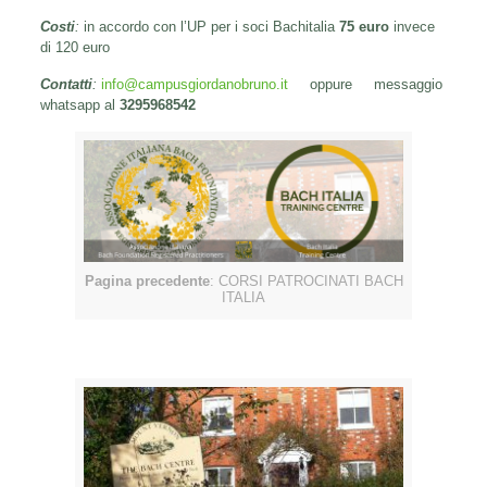
Costi
:
in accordo con l’UP per i soci Bachitalia
75 euro
invece
di 120 euro
Contatti
:
info@campusgiordanobruno.it
oppure messaggio
whatsapp al
3295968542
Pagina precedente
: CORSI PATROCINATI BACH
ITALIA