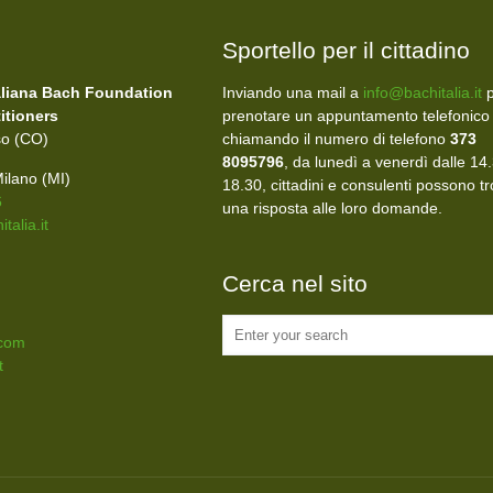
Sportello per il cittadino
aliana Bach Foundation
Inviando una mail a
info@bachitalia.it
p
itioners
prenotare un appuntamento telefonico
so (CO)
chiamando il numero di telefono
373
8095796
, da lunedì a venerdì dalle 14.
ilano (MI)
18.30, cittadini e consulenti possono t
6
una risposta alle loro domande.
talia.it
Cerca nel sito
.com
t