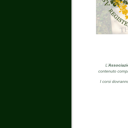
L’
Associazi
contenuto compat
I corsi dovranno