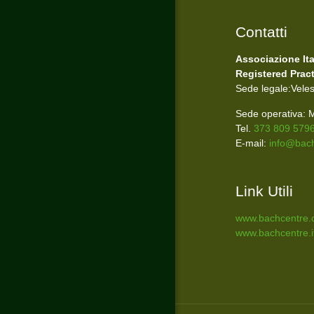
Contatti
Associazione It
Registered Pract
Sede legale:Vele
Sede operativa: M
Tel.
373 809 579
E-mail:
info@bachi
Link Utili
www.bachcentre
www.bachcentre.i