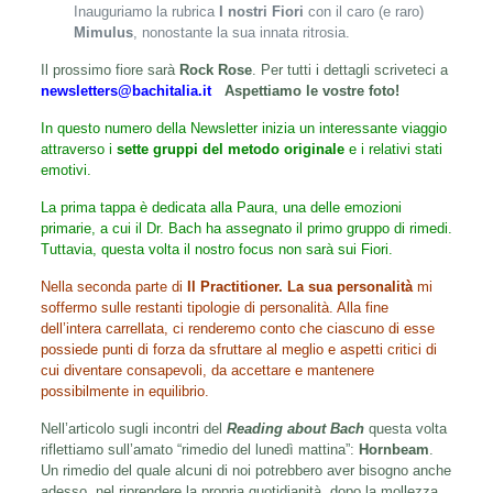
Inauguriamo la rubrica
I nostri Fiori
con il caro (e raro)
Mimulus
, nonostante la sua innata ritrosia.
Il prossimo fiore sarà
Rock Rose
. Per tutti i dettagli scriveteci a
newsletters@bachitalia.it
Aspettiamo le vostre foto!
In questo numero della Newsletter inizia un interessante viaggio
attraverso i
sette gruppi del metodo originale
e i relativi stati
emotivi.
La prima tappa è dedicata alla Paura, una delle emozioni
primarie, a cui il Dr. Bach ha assegnato il primo gruppo di rimedi.
Tuttavia, questa volta il nostro focus non sarà sui Fiori.
Nella seconda parte di
Il Practitioner. La sua personalità
mi
soffermo sulle restanti tipologie di personalità. Alla fine
dell’intera carrellata, ci renderemo conto che ciascuno di esse
possiede punti di forza da sfruttare al meglio e aspetti critici di
cui diventare consapevoli, da accettare e mantenere
possibilmente in equilibrio.
Nell’articolo sugli incontri del
Reading about Bach
questa volta
riflettiamo sull’amato “rimedio del lunedì mattina”:
Hornbeam
.
Un rimedio del quale alcuni di noi potrebbero aver bisogno anche
adesso, nel riprendere la propria quotidianità, dopo la mollezza