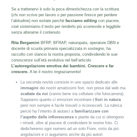
Se a trattenervi è solo la poca dimestichezza con la scrittura
(chi non scrive per lavoro o per passione finisce per perdere
l’abitudine) non esitate perché
facciamo
editing
con piacere
,
cioè sistemiamo il testo per renderlo più scorrevole e leggibile
senza alterarne il contenuto
Rita Bergamini
BFRP, BFRAP, naturopata, operatore DBN e
docente di scuola primaria specializzata in sostegno, ha
raccolto con slancio la nostra proposta, condividendo le sue
conoscenze sull’età evolutiva nel bell’articolo
L’autoregolazione emotiva dei bambini. Crescere e far
crescere.
A lei il nostro ringraziamento!
La seconda novità consiste in uno spazio dedicato alle
immagini
dei nostri amatissimi fiori, non prese dal web ma
scattate da noi
(vanno bene sia cellulare che fotocamera).
Sappiamo quanto ci emozioni incontrare
i fiori in natura
però non sempre è facile trovarli o riconoscerli. La rubrica
perciò ha l’intento di aiutarci a
familiarizzare con
l’aspetto
delle infiorescenze
e piante da cui si ottengono
i rimedi, oltre al piacere di condividere le nostre foto. Ci
dedicheremo ogni numero ad un solo Fiore, visto da più
angolazioni e ci auguriamo anche da più autori.