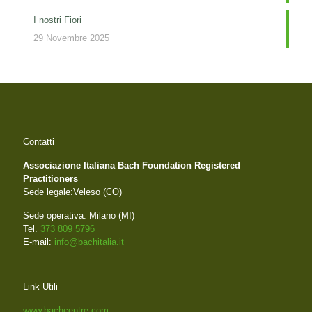
I nostri Fiori
29 Novembre 2025
Contatti
Associazione Italiana Bach Foundation Registered
Practitioners
Sede legale:Veleso (CO)
Sede operativa: Milano (MI)
Tel.
373 809 5796
E-mail:
info@bachitalia.it
Link Utili
www.bachcentre.com