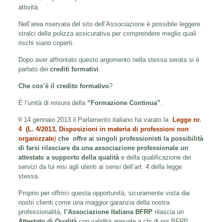
attività.
Nell’area riservata del sito dell’Associazione è possibile leggere
stralci della polizza assicurativa per comprendere meglio quali
rischi siano coperti.
Dopo aver affrontato questo argomento nella stessa serata si è
parlato dei
crediti formativi
.
Che cos’è il credito formativo
?
È l’unità di misura della
“Formazione Continua”
.
Il 14 gennaio 2013 il Parlamento italiano ha varato la
Legge nr.
4
(L. 4/2013, Disposizioni in materia di professioni non
organizzate
)
che
offre ai singoli professionisti la possibilità
di farsi rilasciare da una associazione professionale
un
attestato a supporto della qualità
e della qualificazione dei
servizi da lui resi agli utenti ai sensi dell’art. 4 della legge
stessa.
Proprio per offrirci questa opportunità, sicuramente vista dai
nostri clienti come una maggior garanzia della nostra
professionalità,
l’Associazione Italiana BFRP
rilascia un
Attestato di Qualità
con validità annuale a chi di noi BFRP