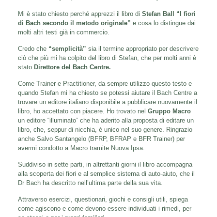
Mi è stato chiesto perché apprezzi il libro di
Stefan Ball
“I fiori
di Bach secondo il metodo originale”
e cosa lo distingue dai
molti altri testi già in commercio.
Credo che
“semplicità”
sia il termine appropriato per descrivere
ciò che più mi ha colpito del libro di Stefan, che per molti anni è
stato
Direttore del Bach Centre.
Come Trainer e Practitioner, da sempre utilizzo questo testo e
quando Stefan mi ha chiesto se potessi aiutare il Bach Centre a
trovare un editore italiano disponibile a pubblicare nuovamente il
libro, ho accettato con piacere. Ho trovato nel
Gruppo Macro
un editore “illuminato” che ha aderito alla proposta di editare un
libro, che, seppur di nicchia, è unico nel suo genere. Ringrazio
anche Salvo Santangelo (BFRP, BFRAP e BFR Trainer) per
avermi condotto a Macro tramite Nuova Ipsa.
Suddiviso in sette parti, in altrettanti giorni il libro accompagna
alla scoperta dei fiori e al semplice sistema di auto-aiuto, che il
Dr Bach ha descritto nell’ultima parte della sua vita.
Attraverso esercizi, questionari, giochi e consigli utili, spiega
come agiscono e come devono essere individuati i rimedi, per