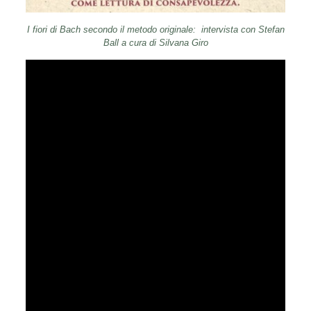
I fiori di Bach secondo il metodo originale:
intervista con Stefan
Ball a cura di Silvana Giro