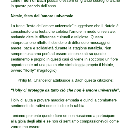
come
i fiori di Bach
possano essere un grande sostegno anche
in questo periodo dell’anno.
Natale, festa dell’amore universale
La frase “festa dell’amore universale” suggerisce che il Natale è
considerato una festa che celebra l’amore in modo universale,
andando oltre le differenze culturali e religiose. Questa
interpretazione riflette il desiderio di diffondere messaggi di
amore, pace e solidarietà durante la stagione natalizia. Non
sempre riusciamo però ad essere sintonizzati su questo
sentimento e proprio in questi casi ci viene in soccorso un fiore
appartenente ad una pianta che simboleggia proprio il Natale,
ovvero “
Holly”
(l’agrifoglio).
Philip M. Chancellor attribuisce a Bach questa citazione
:
“Holly ci protegge da tutto ciò che non è amore universale”.
Holly ci aiuta a provare maggior empatia e quindi a combattere
sentimenti distruttivi come l’odio e la rabbia.
Teniamo presente questo fiore se non riusciamo a partecipare
alla gioia degli altri e se non ci sentiamo compassionevoli come
vorremmo essere.