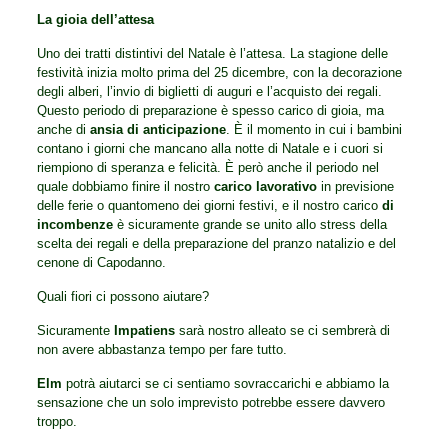
La gioia dell’attesa
Uno dei tratti distintivi del Natale è l’attesa. La stagione delle
festività inizia molto prima del 25 dicembre, con la decorazione
degli alberi, l’invio di biglietti di auguri e l’acquisto dei regali.
Questo periodo di preparazione è spesso carico di gioia, ma
anche di
ansia di anticipazione
. È il momento in cui i bambini
contano i giorni che mancano alla notte di Natale e i cuori si
riempiono di speranza e felicità. È però anche il periodo nel
quale dobbiamo finire il nostro
carico lavorativo
in previsione
delle ferie o quantomeno dei giorni festivi, e il nostro carico
di
incombenze
è sicuramente grande se unito allo stress della
scelta dei regali e della preparazione del pranzo natalizio e del
cenone di Capodanno.
Quali fiori ci possono aiutare?
Sicuramente
Impatiens
sarà nostro alleato se ci sembrerà di
non avere abbastanza tempo per fare tutto.
Elm
potrà aiutarci se ci sentiamo sovraccarichi e abbiamo la
sensazione che un solo imprevisto potrebbe essere davvero
troppo.