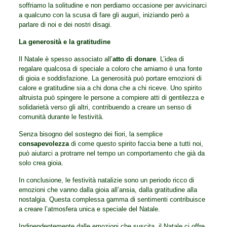
soffriamo la solitudine e non perdiamo occasione per avvicinarci
a qualcuno con la scusa di fare gli auguri, iniziando però a
parlare di noi e dei nostri disagi.
La generosità e la gratitudine
Il Natale è spesso associato all’
atto di donare
. L’idea di
regalare qualcosa di speciale a coloro che amiamo è una fonte
di gioia e soddisfazione. La generosità può portare emozioni di
calore e gratitudine sia a chi dona che a chi riceve. Uno spirito
altruista può spingere le persone a compiere atti di gentilezza e
solidarietà verso gli altri, contribuendo a creare un senso di
comunità durante le festività.
Senza bisogno del sostegno dei fiori, la semplice
consapevolezza
di come questo spirito faccia bene a tutti noi,
può aiutarci a protrarre nel tempo un comportamento che già da
solo crea gioia.
In conclusione, le festività natalizie sono un periodo ricco di
emozioni che vanno dalla gioia all’ansia, dalla gratitudine alla
nostalgia. Questa complessa gamma di sentimenti contribuisce
a creare l’atmosfera unica e speciale del Natale.
Indipendentemente dalle emozioni che suscita, il Natale ci offre