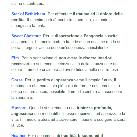
calma e centratura.
Star of Bethlehem
.
Per affrontare il
trauma ed il dolore della
perdita
. Il rimedio porterà conforto e serenità, aiutando a
rimarginare la ferita.
Sweet Chestnu
t
.
Per la
disperazione e l’angoscia
suscitati
dalla perdita. Il rimedio porterà la fede che in qualche modo si
potrà risorgere, anche dopo un’esperienza annichilente.
Elm.
Per la sensazione di
non avere le risorse interiori
necessarie
a sostenere l’eccezionalità della situazione e del
dolore. Il rimedio ci aiuterà ad avere fiducia nelle nostre forze.
Gorse
.
Per la
perdita di speranza
verso il proprio futuro, il
sentimento che non ci sia più nulla da fare, e nessuna felicità
possa essere ancora possibile. Il rimedio aiuterà a riaccendere
la speranza.
Mustard.
Quando si sperimenta una
tristezza profonda,
angosciosa
che rende difficile essere coinvolti ed apprezzare la
vita. Il rimedio aiuterà ad attraversare il buio e a scorgere ancora
la luce.
Heather.
Per i sentimenti di
fragilità, bisogno ed il