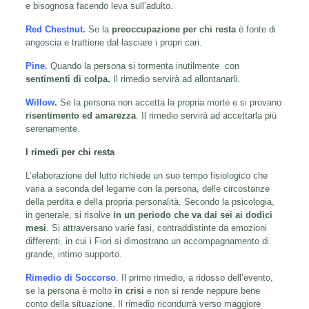
e bisognosa facendo leva sull’adulto.
Red Chestnut
.
Se la
preoccupazione per chi resta
è fonte di
angoscia e trattiene dal lasciare i propri cari.
Pine
.
Quando la persona si tormenta inutilmente con
sentimenti di colpa.
Il rimedio servirà ad allontanarli.
Willow
.
Se la persona non accetta la propria morte e si provano
risentimento ed amarezza
. Il rimedio servirà ad accettarla più
serenamente.
I rimedi per chi resta
L’elaborazione del lutto richiede un suo tempo fisiologico che
varia a seconda del legame con la persona, delle circostanze
della perdita e della propria personalità. Secondo la psicologia,
in generale, si risolve
in un periodo che va dai
sei ai dodici
mesi
. Si attraversano varie fasi, contraddistinte da emozioni
differenti, in cui i Fiori si dimostrano un accompagnamento di
grande, intimo supporto.
Rimedio di Soccorso
. Il primo rimedio, a ridosso dell’evento,
se la persona è molto
in crisi
e non si rende neppure bene
conto della situazione. Il rimedio ricondurrà verso maggiore