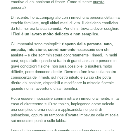
emotiva di chi abbiamo di fronte. Come si sente
questa
persona
?
Di recente, ho accompagnato con i rimedi una persona della mia
cerchia familiare, negli ultimi mesi di vita. Il desiderio condiviso
da tutti noi era la sua serenità. Per chi si trova a dover scegliere
i Fiori è
un lavoro molto delicato e non semplice
.
Gli imperativi sono molteplici:
rispetto della persona, tatto,
empatia, intuizione, coordinamento
necessario
con chi
assiste
– e che somministrerà concretamente i rimedi. In molti
casi, soprattutto quando si tratta di grandi anziani e persone in
gravi condizioni fisiche, non sarà possibile, o risulterà molto
difficile, porre domande dirette. Dovremo fare leva sulla nostra
conoscenza dei rimedi, sul nostro intuito e su ciò che potrà
riferire chi assiste, disponibili a modificare la miscela floreale
quando non si avvertono chiari benefici.
Potrà essere impossibile somministrare i rimedi oralmente, in tal
caso ci dirotteremo sull’uso topico, impiegando come veicolo
una semplice crema neutra e applicandola nei punti di
pulsazione, oppure un tampone d’ovatta imbevuto della miscela,
sui medesimi punti e sulle labbra.
I rimedi che suggeriremo di seguito riguardano dunque, sia la