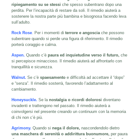
ripiegamento su se stessi
che spesso subentrano dopo una
perdita. Per l’incapacità di restare da soli. Il rimedio aiuterà a
sostenere la nostra parte più bambina e bisognosa facendo leva
sull’adulto.
Rock Rose
.
Per i momenti di
terrore e angoscia
che possono
subentrare quando si perde una figura di riferimento. Il rimedio
porterà coraggio e calma.
Aspen.
Quando c’è
paura ed inquietudine verso il futuro,
che
si percepisce minaccioso. Il rimedio aiuterà ad affrontarlo con
tranquillità e sicurezza.
Walnut.
Se c’è
spaesamento
e difficoltà ad accettare il “dopo”
e “senza”. Il rimedio sosterrà, favorendo l’adattamento al
cambiamento.
Honeysuckle
.
Se la
nostalgia o ricordi dolorosi
diventano
invadenti e trattengono nel passato. Il rimedio aiuterà a
coinvolgersi nel presente creando un continuum con la memoria
di chi non c’è più.
Agrimony.
Quando si
nega il dolore,
nascondendolo dietro
una maschera di serenità o addirittura buonumore,
per paura