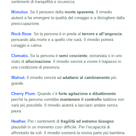
sentimenti di tranquillità e sicurezza.
Mimulus
.
Se il pensiero della
morte spaventa
. Il rimedio
aiuterà a far emergere la qualità del coraggio e a distogliere dalla
preoccupazione.
Rock Rose
.
Se la persona è in preda al
terrore e all’angoscia
pensando alla morte e a quello che sarà. Il rimedio porterà
coraggio e calma.
Clematis
.
Se la persona è
semi cosciente
, estraniata o in uno
stato di
allucinazione
. Il rimedio servirà a vivere il trapasso in
una condizione di presenza.
Walnut.
Il rimedio servirà ad
adattarsi al cambiamento
più
grande.
Cherry Plum
.
Quando c’è
forte agitazione e dibattimento
perché la persona vorrebbe
mantenere il controllo
laddove non
sarà più possibile. Il rimedio aiuterà a lasciarsi andare senza
paura.
Heather.
Per i sentimenti di
fragilità ed estremo bisogno
plausibili in un momento così difficile. Per l’incapacità di
affrontarlo da soli. Il rimedio sosterrà la nostra parte più bambina