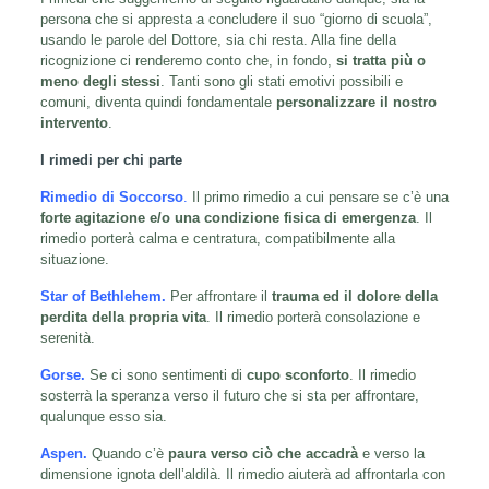
persona che si appresta a concludere il suo “giorno di scuola”,
usando le parole del Dottore, sia chi resta. Alla fine della
ricognizione ci renderemo conto che, in fondo,
si tratta più o
meno degli stessi
. Tanti sono gli stati emotivi possibili e
comuni, diventa quindi fondamentale
personalizzare il nostro
intervento
.
I rimedi per chi parte
Rimedio di Soccorso
.
Il primo rimedio a cui pensare se c’è una
forte agitazione e/o una condizione fisica di emergenza
. Il
rimedio porterà calma e centratura, compatibilmente alla
situazione.
Star of Bethlehem.
Per affrontare il
trauma ed il dolore della
perdita della propria vita
. Il rimedio porterà consolazione e
serenità.
Gorse.
Se ci sono sentimenti di
cupo sconforto
. Il rimedio
sosterrà la speranza verso il futuro che si sta per affrontare,
qualunque esso sia.
Aspen
.
Quando c’è
paura verso ciò che accadrà
e verso la
dimensione ignota dell’aldilà. Il rimedio aiuterà ad affrontarla con