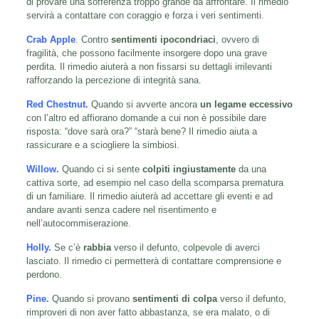
di provare una sofferenza troppo grande da affrontare. Il rimedio
servirà a contattare con coraggio e forza i veri sentimenti.
Crab Apple
.
Contro
sentimenti ipocondriaci
, ovvero di
fragilità, che possono facilmente insorgere dopo una grave
perdita. Il rimedio aiuterà a non fissarsi su dettagli irrilevanti
rafforzando la percezione di integrità sana.
Red Chestnut.
Quando si avverte ancora
un legame eccessivo
con l’altro ed affiorano domande a cui non è possibile dare
risposta: “dove sarà ora?” “starà bene? Il rimedio aiuta a
rassicurare e a sciogliere la simbiosi.
Willow
.
Quando ci si sente
colpiti ingiustamente
da una
cattiva sorte, ad esempio nel caso della scomparsa prematura
di un familiare. Il rimedio aiuterà ad accettare gli eventi e ad
andare avanti senza cadere nel risentimento e
nell’autocommiserazione.
Holly.
Se c’è
rabbia
verso il defunto, colpevole di averci
lasciato. Il rimedio ci permetterà di contattare comprensione e
perdono.
Pine.
Quando si provano
sentimenti di colpa
verso il defunto,
rimproveri di non aver fatto abbastanza, se era malato, o di