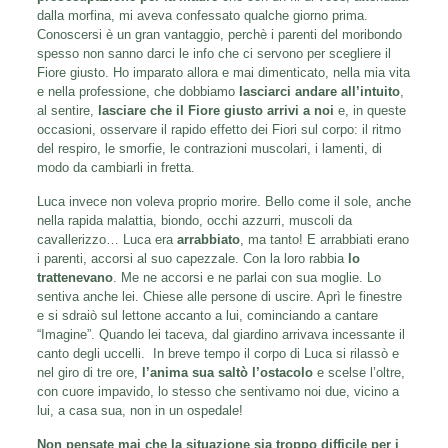
dalla morfina, mi aveva confessato qualche giorno prima.
Conoscersi è un gran vantaggio, perchè i parenti del moribondo
spesso non sanno darci le info che ci servono per scegliere il
Fiore giusto. Ho imparato allora e mai dimenticato, nella mia vita
e nella professione, che dobbiamo
lasciarci andare all’intuito
,
al sentire,
lasciare che il Fiore giusto arrivi a noi
e, in queste
occasioni, osservare il rapido effetto dei Fiori sul corpo: il ritmo
del respiro, le smorfie, le contrazioni muscolari, i lamenti, di
modo da cambiarli in fretta.
Luca invece non voleva proprio morire. Bello come il sole, anche
nella rapida malattia, biondo, occhi azzurri, muscoli da
cavallerizzo… Luca era
arrabbiato
, ma tanto! E arrabbiati erano
i parenti, accorsi al suo capezzale. Con la loro rabbia
lo
trattenevano
. Me ne accorsi e ne parlai con sua moglie. Lo
sentiva anche lei. Chiese alle persone di uscire. Aprì le finestre
e si sdraiò sul lettone accanto a lui, cominciando a cantare
“Imagine”. Quando lei taceva, dal giardino arrivava incessante il
canto degli uccelli. In breve tempo il corpo di Luca si rilassò e
nel giro di tre ore,
l’anima sua saltò l’ostacolo
e scelse l’oltre,
con cuore impavido, lo stesso che sentivamo noi due, vicino a
lui, a casa sua, non in un ospedale!
Non pensate mai che la situazione sia troppo difficile per i