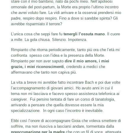
stare con il mio bambino, nato da pochi mesi. Nell’apoteosi
ormonale del post-partum, la Morte era proprio l’ultimo incontro
che avrei voluto fare. La vidi arrivare e la osservai prendersi mio
padre, respiro dopo respiro. Fino a dove si sarebbe spinta? Gli
avrebbe risparmiato il terrore?
L’unica cosa che seppi fare fu
tenergli l’ossuta mano
. Il cuore
a mille. La gola chiusa. Silenzio. Impotenza.
Rimpianto che ritorna periodicamente, tanto più ora che l’età mi
confronta spesso con l’idea e la presenza della Morte.
Rimpianto per non aver saputo
dire il mio amore, i miei
grazie, i miei riconoscimenti
, credendo a medici che
affermavano che tanto non capiva più.
La vita a breve mi avrebbe fatto incontrare Bach e poi due volte
l’accompagnamento di giovani amici. Ho avuto anni in cui il
tema non mi lasciava e facevo spesso assistenza telefonica ai
caregiver. Fui persino tentata di fare un corso di tanatologia,
arrivando a pensare che quella dovesse essere la mia
specializzazione. In ogni caso l’incontro è inevitabile.
Ebbi così l’onore di accompagnare Gioia che voleva smettere di
soffrire, ma non riusciva a lasciarsi andare, tormentata dalla
preoccupazione per la madre
che con un fil di voce, attenuata