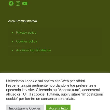
Facebook
Instagram
YouTube
Area Amministrativa
Privacy policy
Cookies policy
Accesso Amministratore
Utilizziamo i cookie sul nostro sito Web per offrirti
l'esperienza più pertinente ricordando le tue preferenze e
ripetendo le visite. Cliccando su "Accetta tutto", acconsenti
all'uso di TUTTI i cookie. Tuttavia, puoi visitare "Impostazioni
© 2026
Associazione Italiana Bach Foundation Registered
cookie" per fornire un consenso controllato.
Practitioners
- C.Fisc. 95121130132 |
Credit by Gubitosa Agenzia
Web
Impostazione Cookies
Accetta tutto