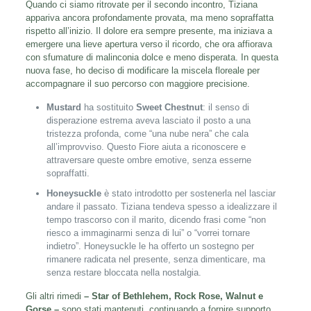
Quando ci siamo ritrovate per il secondo incontro, Tiziana
appariva ancora profondamente provata, ma meno sopraffatta
rispetto all’inizio. Il dolore era sempre presente, ma iniziava a
emergere una lieve apertura verso il ricordo, che ora affiorava
con sfumature di malinconia dolce e meno disperata. In questa
nuova fase, ho deciso di modificare la miscela floreale per
accompagnare il suo percorso con maggiore precisione.
Mustard
ha sostituito
Sweet Chestnut
: il senso di
disperazione estrema aveva lasciato il posto a una
tristezza profonda, come “una nube nera” che cala
all’improvviso. Questo Fiore aiuta a riconoscere e
attraversare queste ombre emotive, senza esserne
sopraffatti.
Honeysuckle
è stato introdotto per sostenerla nel lasciar
andare il passato. Tiziana tendeva spesso a idealizzare il
tempo trascorso con il marito, dicendo frasi come “non
riesco a immaginarmi senza di lui” o “vorrei tornare
indietro”. Honeysuckle le ha offerto un sostegno per
rimanere radicata nel presente, senza dimenticare, ma
senza restare bloccata nella nostalgia.
Gli altri rimedi
– Star of Bethlehem, Rock Rose, Walnut e
Gorse –
sono stati mantenuti, continuando a fornire supporto