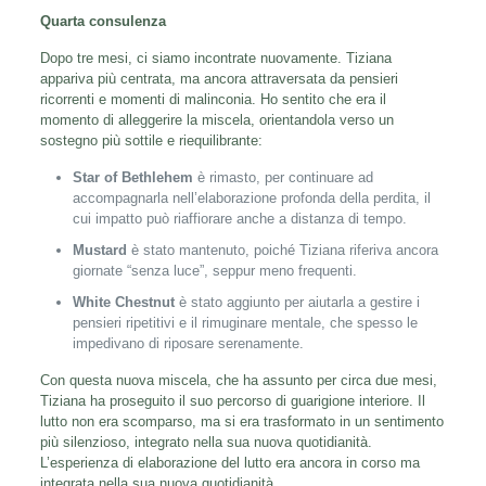
Quarta consulenza
Dopo tre mesi, ci siamo incontrate nuovamente. Tiziana
appariva più centrata, ma ancora attraversata da pensieri
ricorrenti e momenti di malinconia. Ho sentito che era il
momento di alleggerire la miscela, orientandola verso un
sostegno più sottile e riequilibrante:
Star of Bethlehem
è rimasto, per continuare ad
accompagnarla nell’elaborazione profonda della perdita, il
cui impatto può riaffiorare anche a distanza di tempo.
Mustard
è stato mantenuto, poiché Tiziana riferiva ancora
giornate “senza luce”, seppur meno frequenti.
White Chestnut
è stato aggiunto per aiutarla a gestire i
pensieri ripetitivi e il rimuginare mentale, che spesso le
impedivano di riposare serenamente.
Con questa nuova miscela, che ha assunto per circa due mesi,
Tiziana ha proseguito il suo percorso di guarigione interiore. Il
lutto non era scomparso, ma si era trasformato in un sentimento
più silenzioso, integrato nella sua nuova quotidianità.
L’esperienza di elaborazione del lutto era ancora in corso ma
integrata nella sua nuova quotidianità.