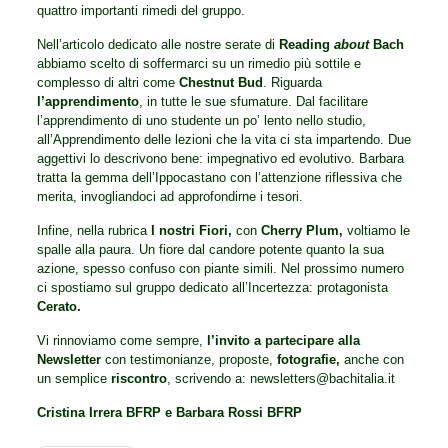
quattro importanti rimedi del gruppo.
Nell’articolo dedicato alle nostre serate di
Reading
about
Bach
abbiamo scelto di soffermarci su un rimedio più sottile e
complesso di altri come
Chestnut Bud
. Riguarda
l’apprendimento
, in tutte le sue sfumature. Dal facilitare
l’apprendimento di uno studente un po’ lento nello studio,
all’Apprendimento delle lezioni che la vita ci sta impartendo. Due
aggettivi lo descrivono bene: impegnativo ed evolutivo. Barbara
tratta la gemma dell’Ippocastano con l’attenzione riflessiva che
merita, invogliandoci ad approfondirne i tesori.
Infine, nella rubrica
I nostri Fiori,
con
Cherry Plum,
voltiamo le
spalle alla paura. Un fiore dal candore potente quanto la sua
azione, spesso confuso con piante simili. Nel prossimo numero
ci spostiamo sul gruppo dedicato all’Incertezza: protagonista
Cerato.
Vi rinnoviamo come sempre,
l’invito a partecipare alla
Newsletter
con testimonianze, proposte,
fotografie,
anche con
un semplice
riscontro
, scrivendo a: newsletters@bachitalia.it
Cristina Irrera BFRP e Barbara Rossi BFRP