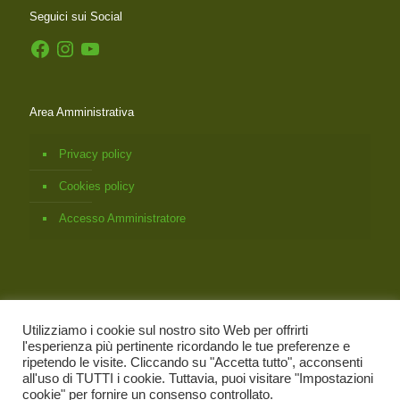
Seguici sui Social
Facebook
Instagram
YouTube
Area Amministrativa
Privacy policy
Cookies policy
Accesso Amministratore
Utilizziamo i cookie sul nostro sito Web per offrirti
l'esperienza più pertinente ricordando le tue preferenze e
ripetendo le visite. Cliccando su "Accetta tutto", acconsenti
all'uso di TUTTI i cookie. Tuttavia, puoi visitare "Impostazioni
© 2026
Associazione Italiana Bach Foundation Registered
cookie" per fornire un consenso controllato.