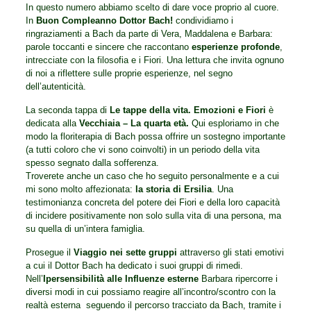
In questo numero abbiamo scelto di dare voce proprio al cuore.
In
Buon Compleanno Dottor Bach!
condividiamo i
ringraziamenti a Bach da parte di Vera, Maddalena e Barbara:
parole toccanti e sincere che raccontano
esperienze profonde
,
intrecciate con la filosofia e i Fiori. Una lettura che invita ognuno
di noi a riflettere sulle proprie esperienze, nel segno
dell’autenticità.
La seconda tappa di
Le tappe della vita. Emozioni e
Fiori
è
dedicata alla
Vecchiaia – La quarta età.
Qui esploriamo in che
modo la floriterapia di Bach possa offrire un sostegno importante
(a tutti coloro che vi sono coinvolti) in un periodo della vita
spesso segnato dalla sofferenza.
Troverete anche un caso che ho seguito personalmente e a cui
mi sono molto affezionata:
la storia di Ersilia
. Una
testimonianza concreta del potere dei Fiori e della loro capacità
di incidere positivamente non solo sulla vita di una persona, ma
su quella di un’intera famiglia.
Prosegue il
Viaggio nei sette gruppi
attraverso gli stati emotivi
a cui il Dottor Bach ha dedicato i suoi gruppi di rimedi.
Nell’
Ipersensibilità alle Influenze esterne
Barbara ripercorre i
diversi modi in cui possiamo reagire all’incontro/scontro con la
realtà esterna seguendo il percorso tracciato da Bach, tramite i