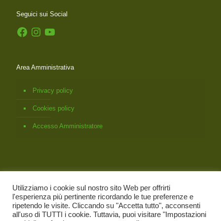
Seguici sui Social
Facebook
Instagram
YouTube
Area Amministrativa
Privacy policy
Cookies policy
Accesso Amministratore
Utilizziamo i cookie sul nostro sito Web per offrirti
l'esperienza più pertinente ricordando le tue preferenze e
ripetendo le visite. Cliccando su "Accetta tutto", acconsenti
all'uso di TUTTI i cookie. Tuttavia, puoi visitare "Impostazioni
© 2026
Associazione Italiana Bach Foundation Registered