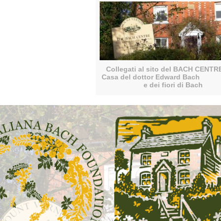
Collegati al sito del BACH C
Casa del dottor Edward
e dei fiori di Bach