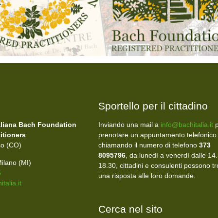
Sportello per il cittadino
aliana Bach Foundation
Inviando una mail a
info@bachitalia.it
p
itioners
prenotare un appuntamento telefonico
so (CO)
chiamando il numero di telefono
373
8095796
, da lunedì a venerdì dalle 14.
ilano (MI)
18.30, cittadini e consulenti possono t
6
una risposta alle loro domande.
talia.it
Cerca nel sito