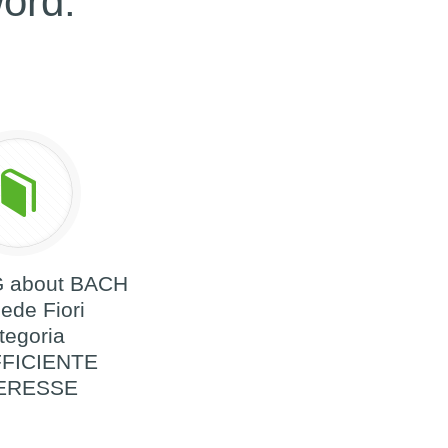
word:
 about BACH
ede Fiori
tegoria
FFICIENTE
ERESSE