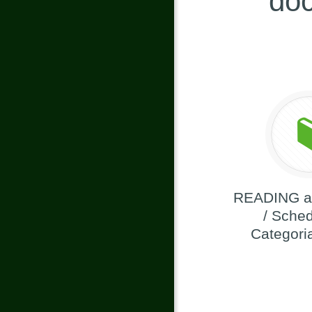
doc
READING a
/ Sched
Categor