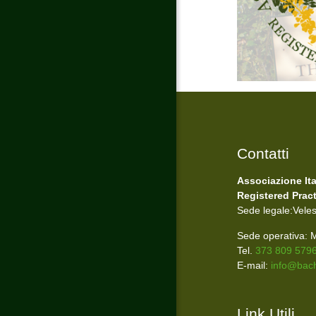
Contatti
Associazione It
Registered Pract
Sede legale:Vele
Sede operativa: M
Tel.
373 809 579
E-mail:
info@bachi
Link Utili