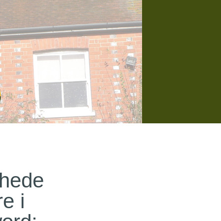
hede
re i