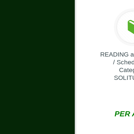
READING a
/ Sched
Cate
SOLIT
PER 