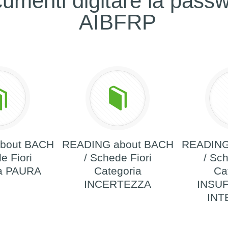
umenti digitare la pass
AIBFRP
bout BACH
READING about BACH
READING
e Fiori
/ Schede Fiori
/ Sch
ia PAURA
Categoria
Ca
INCERTEZZA
INSU
INT