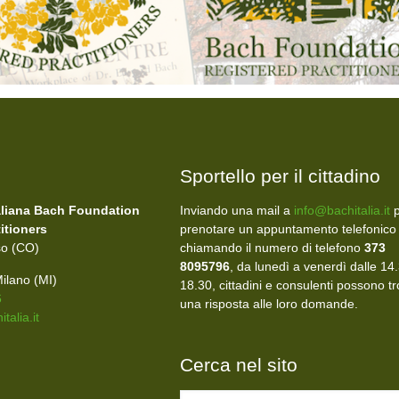
Sportello per il cittadino
aliana Bach Foundation
Inviando una mail a
info@bachitalia.it
p
itioners
prenotare un appuntamento telefonico
so (CO)
chiamando il numero di telefono
373
8095796
, da lunedì a venerdì dalle 14.
ilano (MI)
18.30, cittadini e consulenti possono t
6
una risposta alle loro domande.
talia.it
Cerca nel sito